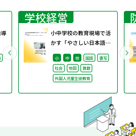
学校経営
指導
小中学校の教育現場で活
かす「やさしい日本語」
② ～「（学校内での）子
料
小
中
他
国語
書写
どもたちへのやさしい日
社会
地図
算数
本語」～
外国人児童生徒教育