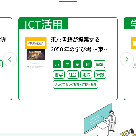
ICT活用
指導
東京書籍が提案する
2050 年の学び場 ～東京
書籍は大阪・関西万博
料
小
中
高
他
国語
「大阪ヘルスケア パビリ
書写
社会
地図
算数
オン」に出展・協賛しま
プログラミング教育・STEAM教育
す～