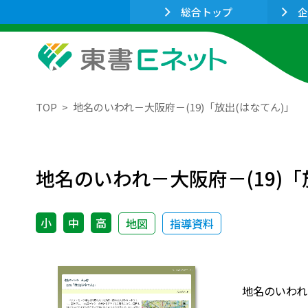
総合トップ
企
TOP
地名のいわれ－大阪府－(19)「放出(はなてん)」
地名のいわれ－大阪府－(19)「
小
中
高
地図
指導資料
地名のいわれ