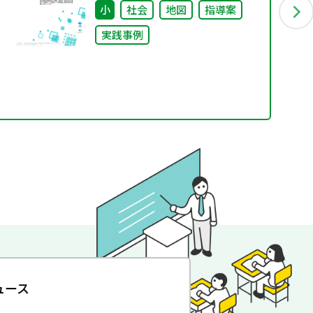
りー
小
社会
地図
指導案
実践事例
ュース