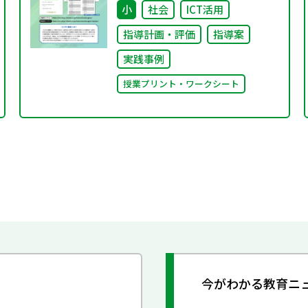
ポート！～効果的な活用法のご
小
社会
ICT活用
紹介～
指導計画・評価
指導案
実践事例
授業プリント・ワークシート
今がわかる教育ニ