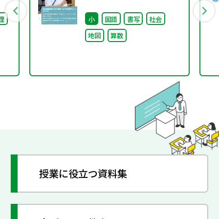
がここに
理
小
国語
書写
社会
年
地図
算数
授業に役立つ資料集