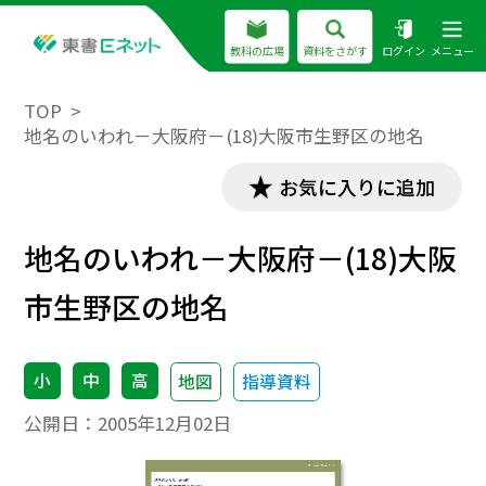
教科の広場
資料をさがす
ログイン
メニュー
TOP
地名のいわれ－大阪府－(18)大阪市生野区の地名
お気に入りに追加
地名のいわれ－大阪府－(18)大阪
市生野区の地名
小
中
高
地図
指導資料
公開日：
2005年12月02日