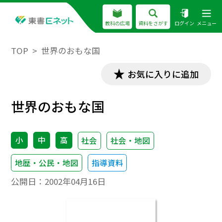
教科の広場
資料をさがす
ログイン
メニュー
TOP
世界のおもな国
お気に入りに追加
世界のおもな国
小
中
高
社会
社会・地図
地歴・公民・地図
指導資料
公開日：
2002年04月16日