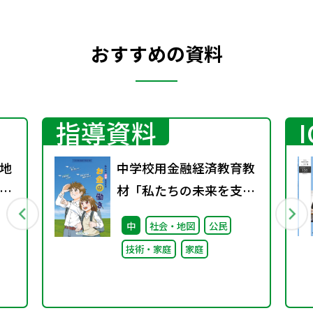
おすすめの資料
指導資料
地
中学校用金融経済教育教
グ
材「私たちの未来を支え
る『お金の働き』」
中
社会・地図
公民
技術・家庭
家庭