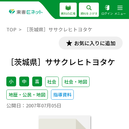
教科の広場
資料をさがす
ログイン
メニュー
TOP
［茨城県］ササクレヒトヨタケ
お気に入りに追加
［茨城県］ササクレヒトヨタケ
小
中
高
社会
社会・地図
地歴・公民・地図
指導資料
公開日：
2007年07月05日