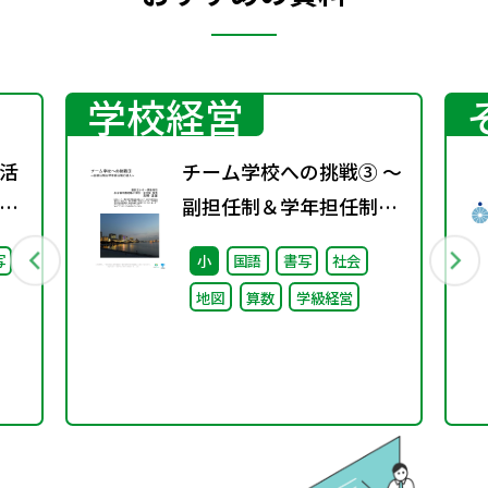
学校経営
活
チーム学校への挑戦③ ～
」
副担任制＆学年担任制の
）子
導入～
写
小
国語
書写
社会
日
地図
算数
学級経営