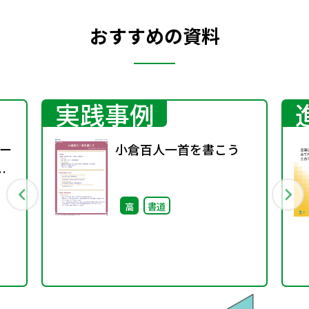
おすすめの資料
実践事例
ー
小倉百人一首を書こう
高
書道