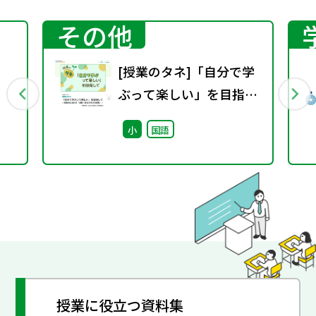
その他
[授業のタネ]「自分で学
ぶって楽しい」を目指し
て~国語科における「児
小
国語
童に委ねる学びの実践」
~
授業に役立つ資料集