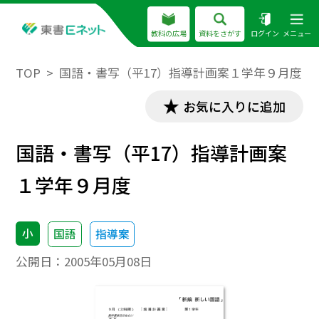
教科の広場
資料をさがす
ログイン
メニュー
TOP
国語・書写（平17）指導計画案１学年９月度
お気に入りに追加
国語・書写（平17）指導計画案
１学年９月度
小
国語
指導案
公開日：
2005年05月08日