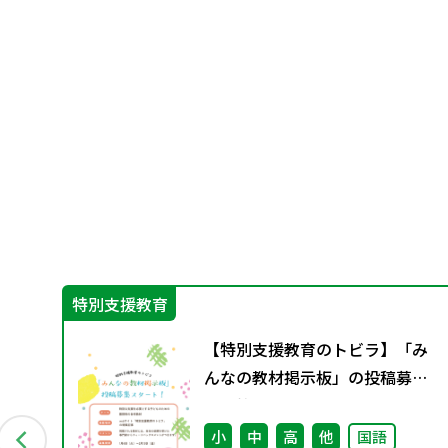
特別支援教育
に
【特別支援教育のトビラ】「み
と今
んなの教材掲示板」の投稿募集
を開始しました！
小
中
高
他
国語