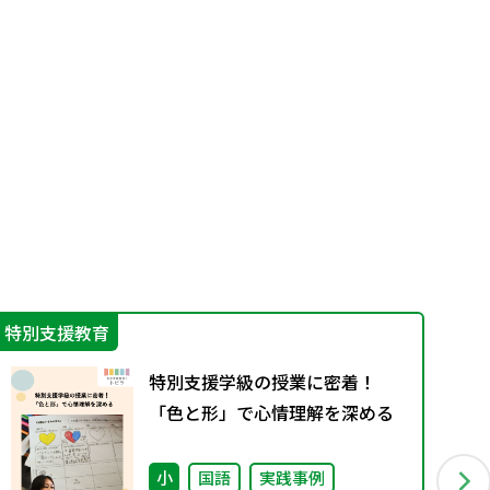
特別支援教育
機
特別支援学級の授業に密着！
「色と形」で心情理解を深める
小
国語
実践事例