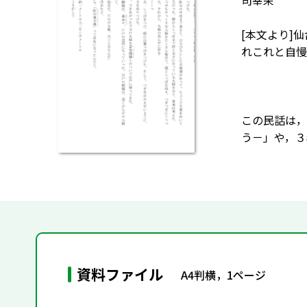
司幸栄
[本文より]
れこれと自慢
この民話は，
う－」や，３
資料ファイル
A4判横，1ページ