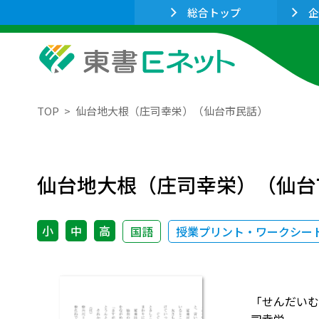
総合トップ
企
TOP
仙台地大根（庄司幸栄）（仙台市民話）
仙台地大根（庄司幸栄）（仙台
小
中
高
国語
授業プリント・ワークシー
「せんだいむ