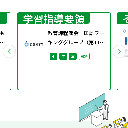
学習指導要領
も
教育課程部会 国語ワー
業
キンググループ（第11
回） 配付資料
小
中
高
国語