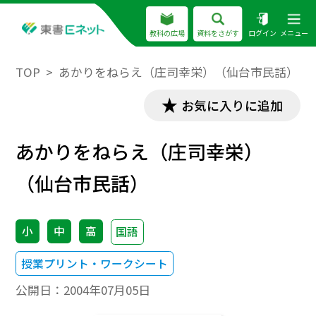
教科の広場
資料をさがす
ログイン
メニュー
TOP
あかりをねらえ（庄司幸栄）（仙台市民話）
お気に入りに追加
あかりをねらえ（庄司幸栄）
（仙台市民話）
小
中
高
国語
授業プリント・ワークシート
公開日：
2004年07月05日