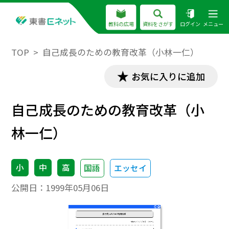
教科の広場
資料をさがす
ログイン
メニュー
TOP
自己成長のための教育改革（小林一仁）
お気に入りに追加
自己成長のための教育改革（小
林一仁）
小
中
高
国語
エッセイ
公開日：
1999年05月06日