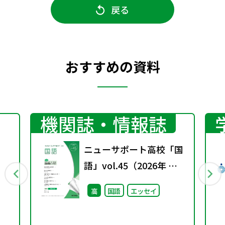
戻る
おすすめの資料
機関誌・情報誌
ニューサポート高校「国
語」vol.45（2026年 春
号）
高
国語
エッセイ