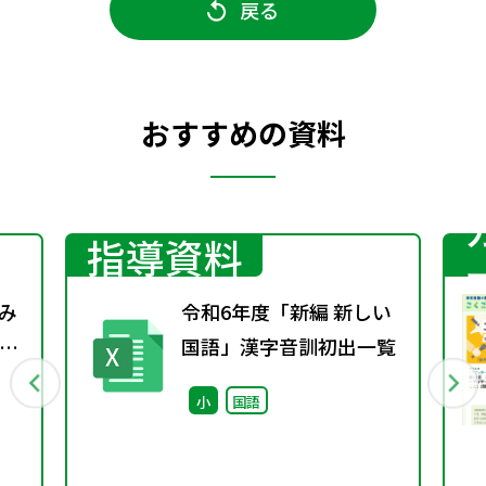
戻る
おすすめの資料
指導資料
み
令和6年度「新編 新しい
考
国語」漢字音訓初出一覧
と
小
国語
活