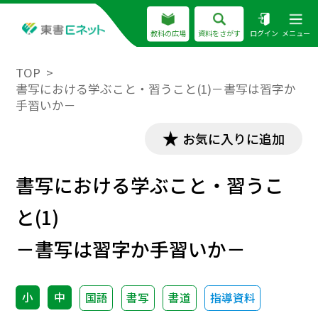
教科の広場
資料をさがす
ログイン
メニュー
TOP
書写における学ぶこと・習うこと(1)－書写は習字か
手習いか－
お気に入りに追加
書写における学ぶこと・習うこ
と(1)
－書写は習字か手習いか－
小
中
国語
書写
書道
指導資料