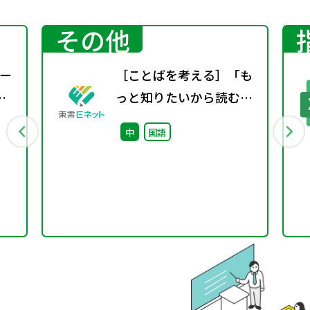
その他
ー
［ことばを考える］「も
っと知りたいから読む」
という体験〜百科事典か
中
国語
らはじめる、読書の入り
口〜