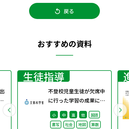
戻る
おすすめの資料
生徒指導
出
不登校児童生徒が欠席中
」
に行った学習の成果に係
、
る成績評価について（通
小
中
高
他
国語
年の
知）
書写
社会
地図
算数