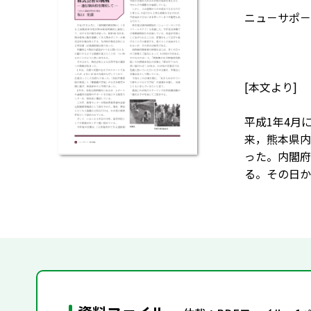
ニュ－サポ－ト
[本文より]
平成1年4月
来，熊本県内
った。内閣府
る。その日か