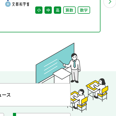
小
中
高
算数
数学
ュース