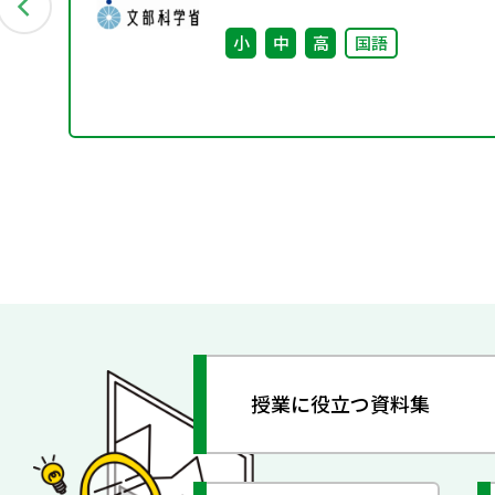
料
小
中
高
国語
授業に役立つ資料集