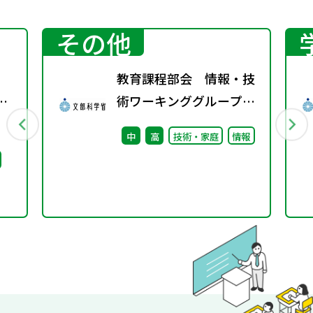
その他
教育課程部会 情報・技
京
術ワーキンググループ
（第12回）配付資料
中
高
技術・家庭
情報
ビリ
ま