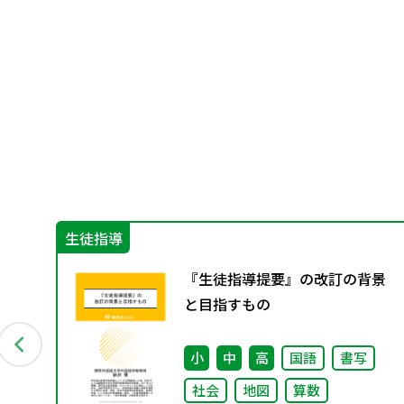
生徒指導
ー
『生徒指導提要』の改訂の背景
と目指すもの
小
中
高
国語
書写
社会
地図
算数