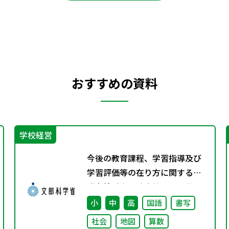
おすすめの資料
学校経営
今後の教育課程、学習指導及び
学習評価等の在り方に関する有
識者検討会の論点整理を掲載し
ました
小
中
高
国語
書写
社会
地図
算数