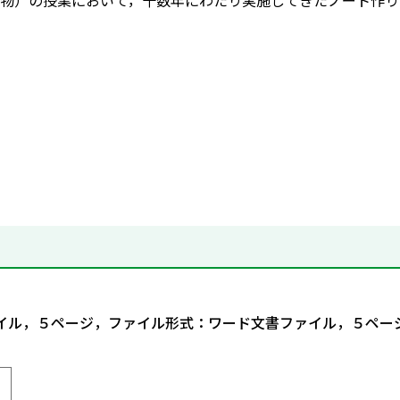
物）の授業において，十数年にわたり実施してきたノート作り
ァイル，５ページ，ファイル形式：ワード文書ファイル，５ペー