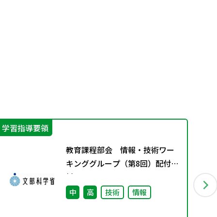
学習指導要領
学
教育課程部会 情報・技術ワー
キンググループ（第8回）配付資
料
中
高
技術
情報