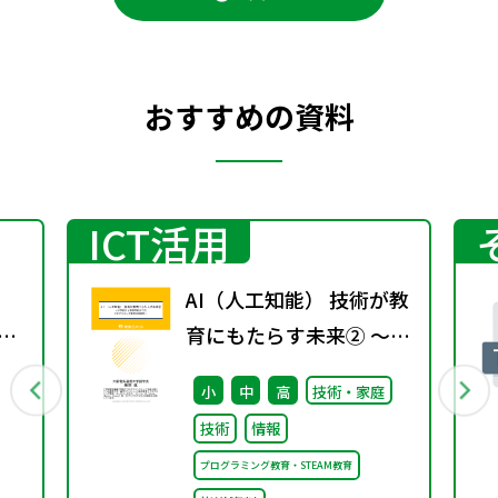
おすすめの資料
ICT活用
AI（人工知能） 技術が教
～ラ
育にもたらす未来② ～小
学校から高等学校までの
小
中
高
技術・家庭
プログラミング教育の系
技術
情報
統性～
プログラミング教育・STEAM教育