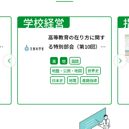
学校経営
高等教育の在り方に関す
オ
る特別部会（第10回）配
対
付資料
高
他
国語
地歴・公民・地図
世界史
日本史
地理
進路指導