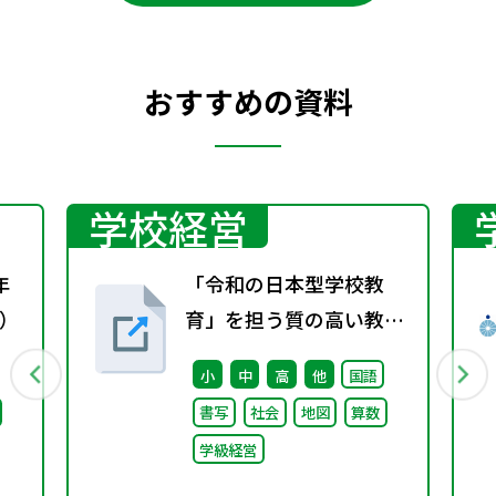
おすすめの資料
学校経営
年
「令和の日本型学校教
）
育」を担う質の高い教師
の確保のための環境整備
小
中
高
他
国語
に関する総合的な方策に
書写
社会
地図
算数
ついて （審議のまとめ）
学級経営