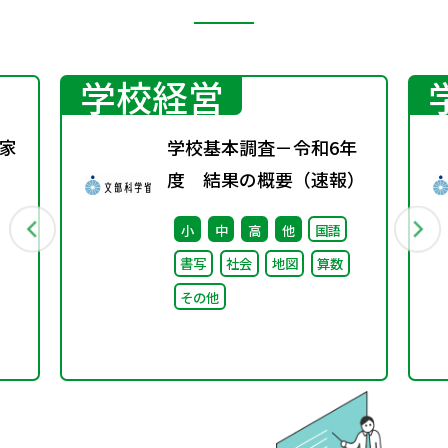
学校経営
家
学校基本調査－令和6年
度 結果の概要（速報）
小
中
高
他
国語
書写
社会
地図
算数
その他