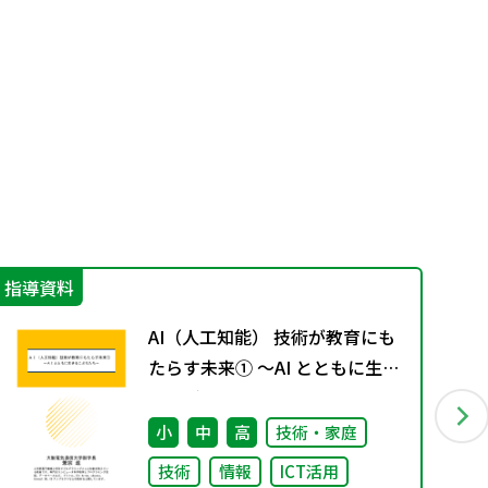
指導資料
実
AI（人工知能） 技術が教育にも
たらす未来① ～AI とともに生き
るこどもたち～
小
中
高
技術・家庭
技術
情報
ICT活用