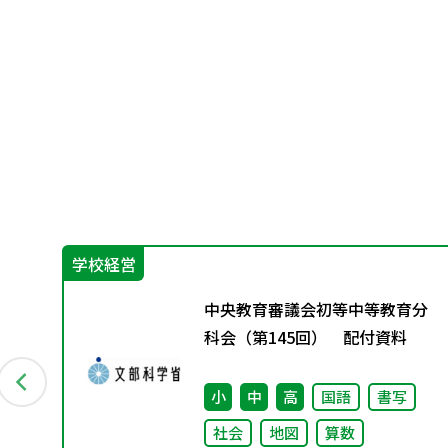
学校経営
保
中央教育審議会初等中等教育分
部
科会（第145回） 配付資料
力あ
方
小
中
高
国語
書写
他
社会
地図
算数