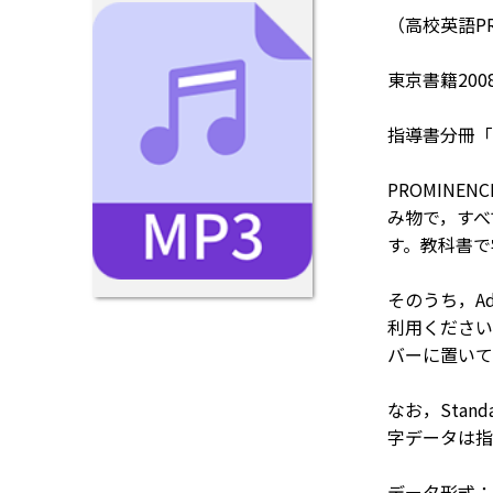
（高校英語PROMI
東京書籍200
指導書分冊「プ
PROMINE
み物で，すべての
す。教科書で
そのうち，A
利用ください
バーに置いて
なお，Stand
字データは指
データ形式：