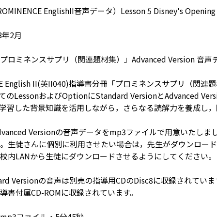
NENCE EnglishII音声データ）Lesson 5 Disney's Opening Day
8年2月
ロミネンスサプリ（関連題材集）」Advanced Version 音
NCE English II(英II040)指導書分冊「プロミネンスサプ
LessonおよびOptionにStandard VersionとAdvanc
学習した背景知識を活用しながら，さらなる読解力を養成し，
dvanced Versionの音声データをmp3ファイルで用意い
。生徒さんに個別に利用させたい場合は，先生がダウンロード
校内LANから生徒にダウンロードさせるようにしてください。
ard Versionの音声は別売の指導用CDのDisc8に収録されています。また
導書付属CD-ROMに収録されています。
mp3ファイル・5分45秒