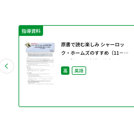
指導資料
ショ
原書で読む楽しみ シャーロッ
2号
ク・ホームズのすすめ（11－
136②）―英文法と構文理解の教
材としての活用―
高
英語