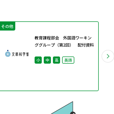
その他
学
教育課程部会 外国語ワーキン
ググループ（第2回） 配付資料
小
中
高
英語