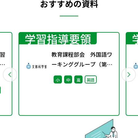
おすすめの資料
学習指導要領
習
教育課程部会 外国語ワ
方
ーキンググループ（第7
1
回） 配付資料
小
中
高
英語