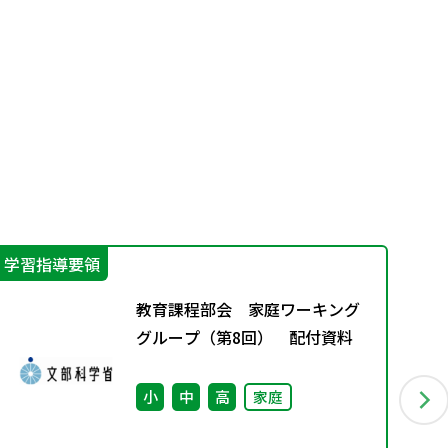
学習指導要領
学
教育課程部会 家庭ワーキング
グループ（第8回） 配付資料
小
中
高
家庭