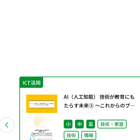
ICT活用
別
AI（人工知能） 技術が教育にも
たらす未来③ ～これからのプロ
グラミング教育～
小
中
高
技術・家庭
技術
情報