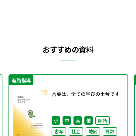
おすすめの資料
進路指導
言葉は、全ての学びの土台です
小
中
高
他
国語
書写
社会
地図
算数