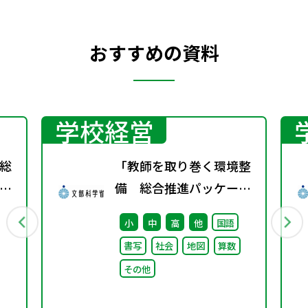
おすすめの資料
学校経営
総
「教師を取り巻く環境整
間
備 総合推進パッケー
第
ジ」取りまとめ
小
中
高
他
国語
書写
社会
地図
算数
その他