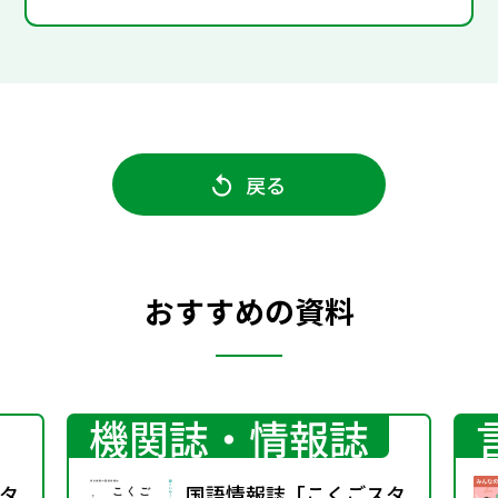
戻る
おすすめの資料
機関誌・情報誌
タ
国語情報誌「こくごスタ