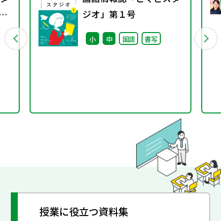
教科
ジオ」第１号
中
小
中
国語
書写
授業に役立つ資料集