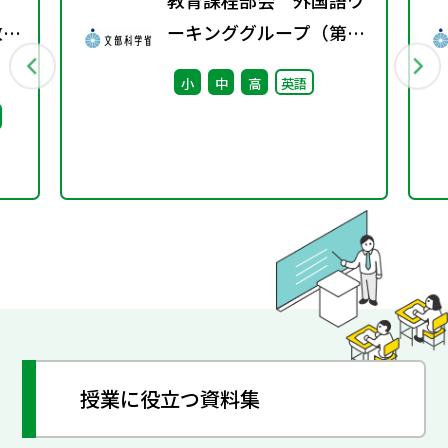
教育課程部会 外国語ワ
教師
ーキンググループ（第3
備
回） 配付資料
小
中
高
英語
策に
授業に役立つ資料集