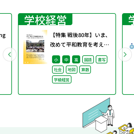
学校経営
ng
【特集 戦後80年】いま、
改めて平和教育を考え
の
る〜「あの日」を語り継
小
中
高
国語
書写
ぐ本川小学校の子どもた
社会
地図
算数
in
ち〜
学級経営