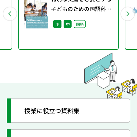
子どものための国語科の
自作教材 ～「みんなの教
小
中
国語
材掲示板」のご投稿より
～
授業に役立つ資料集