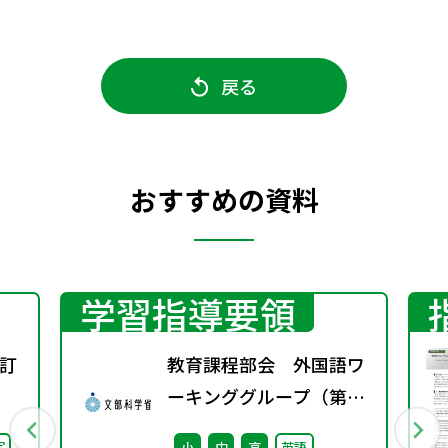
戻る
おすすめの資料
学習指導要領
訂
教育課程部会 外国語ワ
ーキンググループ（第8
回） 配付資料
写
小
中
高
英語