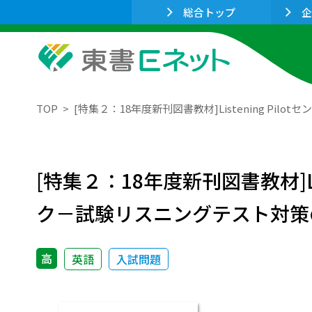
総合トップ
企
TOP
[特集２：18年度新刊図書教材]Listening 
[特集２：18年度新刊図書教材]L
ク－試験リスニングテスト対策
高
英語
入試問題