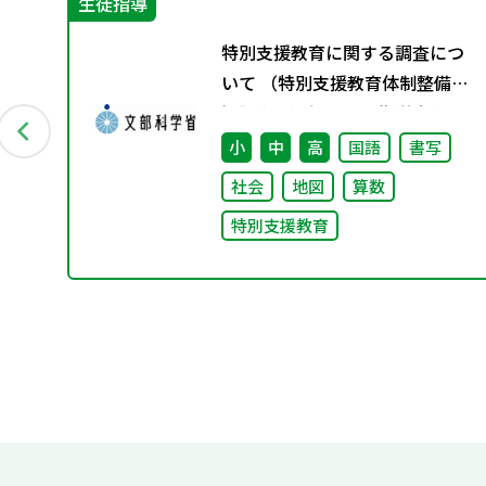
生徒指導
張
特別支援教育に関する調査につ
指
いて （特別支援教育体制整備状
法を
況調査、通級による指導実施状
理由
況調査）
小
中
高
国語
書写
―
社会
地図
算数
特別支援教育