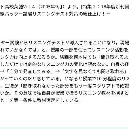
高校英語Vol.４（2005年9月）より。[特集２：18年度新刊図書教
験パック－試験リスニングテスト対策の総仕上げ！－
ンター試験からリスニングテストが導入されることになり，現
れていかなくては」と，授業の一部を使ってリスニング活動を
ング力は向上するだろうか。映画を何本見ても「聞き取れるよ
しただけでは劇的なリスニング力の変化は望めない。自身の経
→「自分で発音してみる」→「文字を見なくても聞き取れる」
がっていくのだと感じている。となると授業で10 分程度の
，生徒が「聞き取れなかった部分をもう一度スクリプトで確認
いか。その意味で私自身が授業で扱うリスニング教材を探すと
と」を第一条件に教材選定をしている。