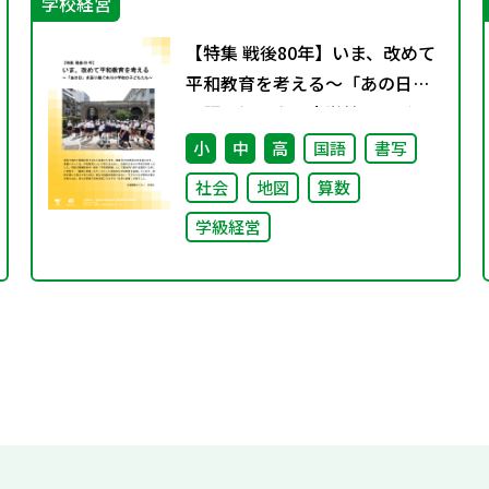
学校経営
【特集 戦後80年】いま、改めて
平和教育を考える〜「あの日」
を語り継ぐ本川小学校の子ども
たち〜
小
中
高
国語
書写
社会
地図
算数
学級経営