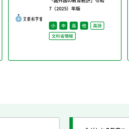
「諸外国の教育統計」令和
7（2025）年版
小
中
高
他
英語
文科省情報