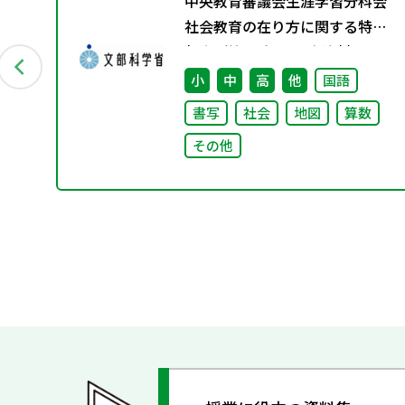
張
中央教育審議会生涯学習分科会
指
社会教育の在り方に関する特別
法を
部会（第1回） 配布資料
理由
小
中
高
他
国語
―
書写
社会
地図
算数
その他