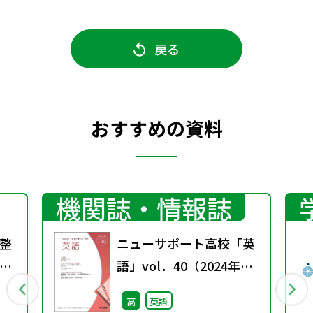
戻る
おすすめの資料
機関誌・情報誌
整
ニューサポート高校「英
語」vol．40（2024年秋
号）
高
英語