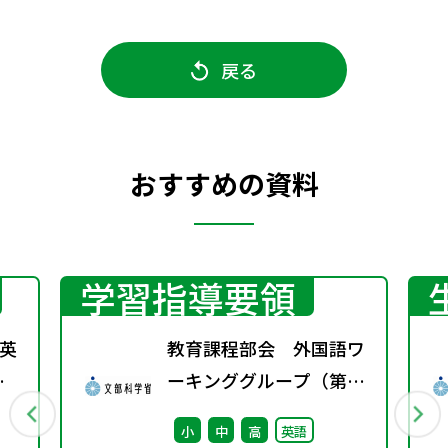
戻る
おすすめの資料
学習指導要領
英
教育課程部会 外国語ワ
春
ーキンググループ（第4
回） 配付資料
小
中
高
英語