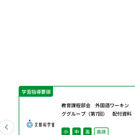
学習指導要領
保
教育課程部会 外国語ワーキン
部
ググループ（第7回） 配付資料
力あ
方
小
中
高
英語