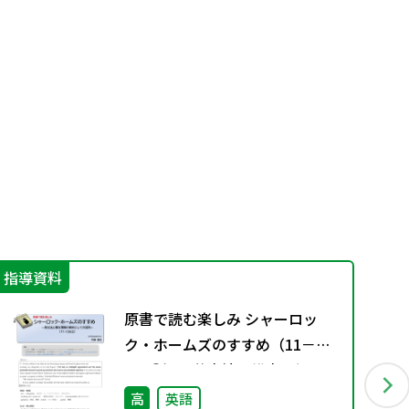
指導資料
学
原書で読む楽しみ シャーロッ
ク・ホームズのすすめ（11－
136②）―英文法と構文理解の教
材としての活用―
高
英語