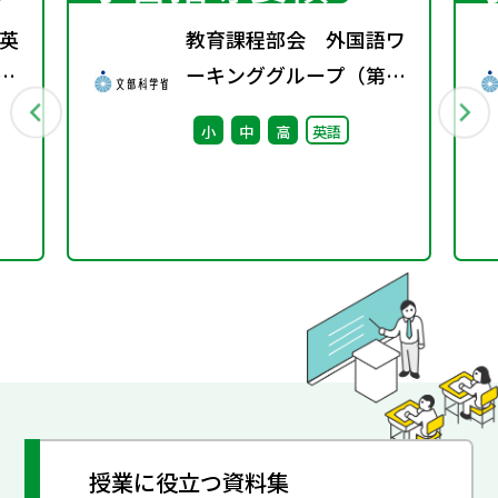
英
教育課程部会 外国語ワ
年秋
ーキンググループ（第6
回） 配付資料
小
中
高
英語
授業に役立つ資料集