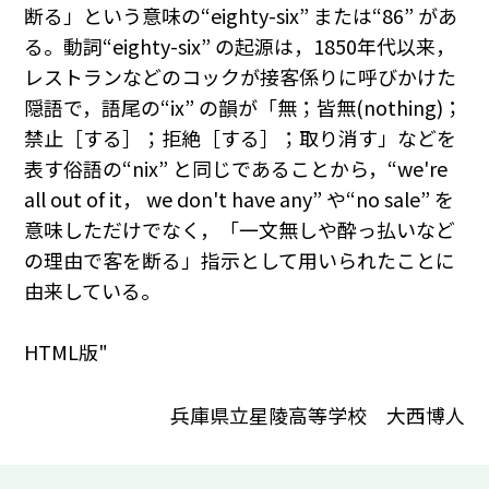
断る」という意味の“eighty-six” または“86” があ
る。動詞“eighty-six” の起源は，1850年代以来，
レストランなどのコックが接客係りに呼びかけた
隠語で，語尾の“ix” の韻が「無；皆無(nothing)；
禁止［する］；拒絶［する］；取り消す」などを
表す俗語の“nix” と同じであることから，“we're
all out of it， we don't have any” や“no sale” を
意味しただけでなく，「一文無しや酔っ払いなど
の理由で客を断る」指示として用いられたことに
由来している。
HTML版"
兵庫県立星陵高等学校 大西博人