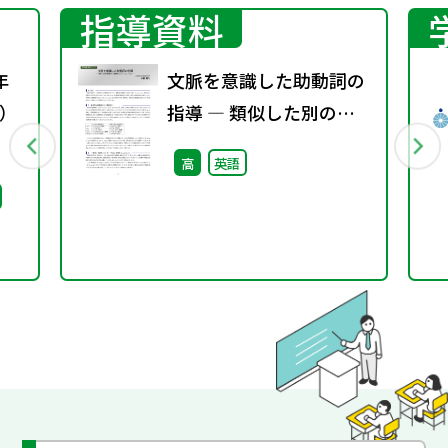
指導資料
年
文脈を意識した助動詞の
）
指導 ― 類似した別の表
現をもつ助動詞 will と
高
英語
can と must ―