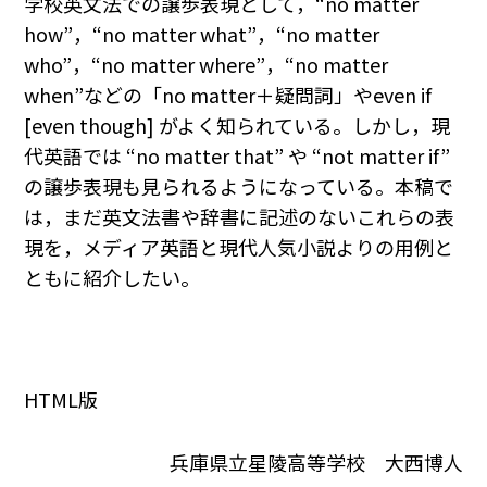
学校英文法での譲歩表現として，“no matter
how”，“no matter what”，“no matter
who”，“no matter where”，“no matter
when”などの「no matter＋疑問詞」やeven if
[even though] がよく知られている。しかし，現
代英語では “no matter that” や “not matter if”
の譲歩表現も見られるようになっている。本稿で
は，まだ英文法書や辞書に記述のないこれらの表
現を，メディア英語と現代人気小説よりの用例と
ともに紹介したい。
HTML版
兵庫県立星陵高等学校 大西博人