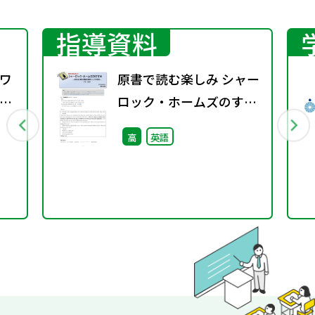
指導資料
ワ
原書で読む楽しみ シャー
7
ロック・ホームズのすす
め（11－135）―英文法
高
英語
と構文理解の教材として
の活用―