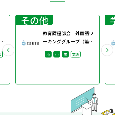
その他
教育課程部会 外国語ワ
回）
ーキンググループ（第2
回） 配付資料
写
小
中
高
英語