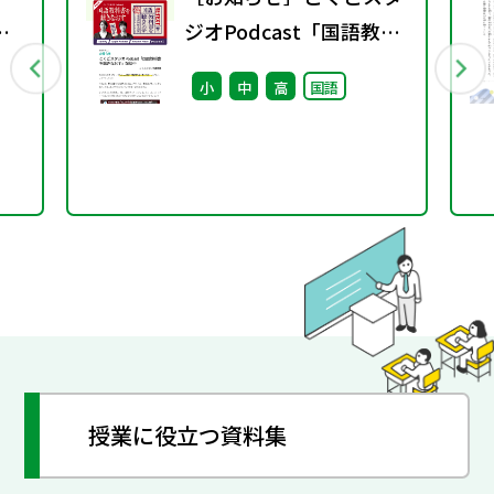
ジオPodcast「国語教科
書を聴きなおす」配信中
小
中
高
国語
授業に役立つ資料集