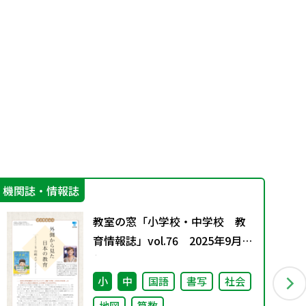
機関誌・情報誌
学
教室の窓「小学校・中学校 教
育情報誌」vol.76 2025年9月発
行
小
中
国語
書写
社会
地図
算数