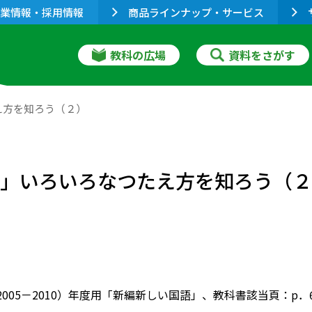
業情報・採用情報
商品ラインナップ・サービス
教科の広場
資料をさがす
え方を知ろう（２）
ト」いろいろなつたえ方を知ろう（
（2005－2010）年度用「新編新しい国語」、教科書該当頁：p．