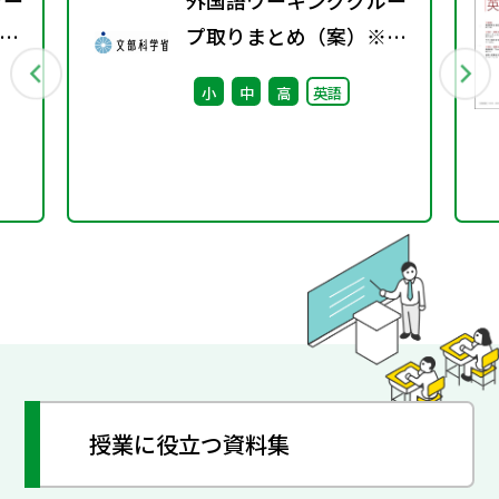
ャー
外国語ワーキンググルー
す
プ取りまとめ（案）※会
法
議後修正
小
中
高
英語
て
授業に役立つ資料集