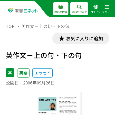
教科の広場
資料をさがす
ログイン
メニュー
TOP
英作文－上の句・下の句
お気に入りに追加
英作文－上の句・下の句
高
英語
エッセイ
公開日：
2006年09月26日