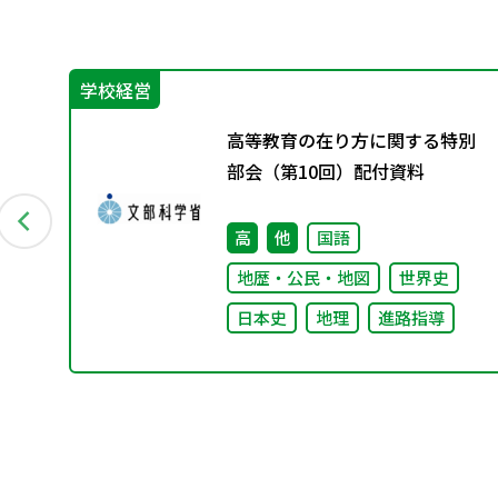
学校経営
ン
高等教育の在り方に関する特別
資料
部会（第10回）配付資料
高
他
国語
地歴・公民・地図
世界史
日本史
地理
進路指導