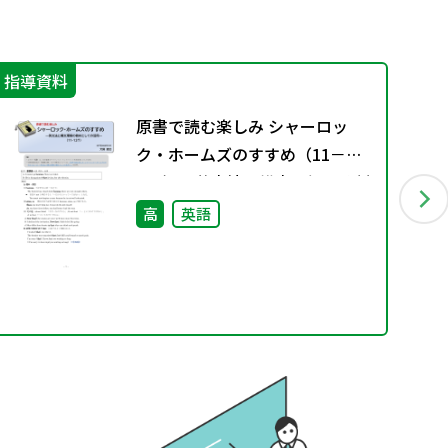
指導資料
学
原書で読む楽しみ シャーロッ
ク・ホームズのすすめ（11－
137）―英文法と構文理解の教材
としての活用―
高
英語