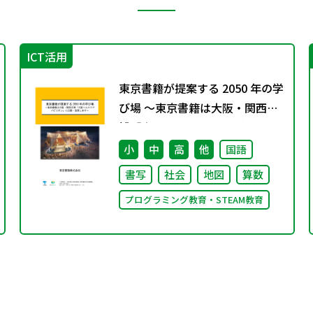
ICT活用
東京書籍が提案する 2050 年の学
び場 ～東京書籍は大阪・関西万
博「大阪ヘルスケア パビリオ
ン」に出展・協賛します～
小
中
高
他
国語
書写
社会
地図
算数
プログラミング教育・STEAM教育