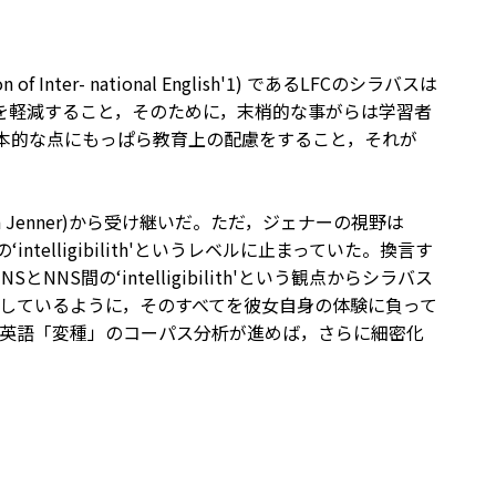
on of Inter- national English'1) であるLFCのシラバスは
課題を軽減すること，そのために，末梢的な事がらは学習者
h'という基本的な点にもっぱら教育上の配慮をすること，それが
yan Jenner)から受け継いだ。ただ，ジェナーの視野は
発音の‘intelligibilith'というレベルに止まっていた。換言す
間の‘intelligibilith'という観点からシラバス
しているように，そのすべてを彼女自身の体験に負って
英語「変種」のコーパス分析が進めば，さらに細密化