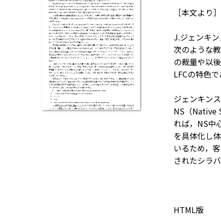
［本文より］Li
J.ジェンキンスが提
次のような教
の裁量や以後の
LFCの特色
ジェンキンスは
NS（Native
れば，NS中心
を具体化し体
いるため，客
されたシラバ
HTML版