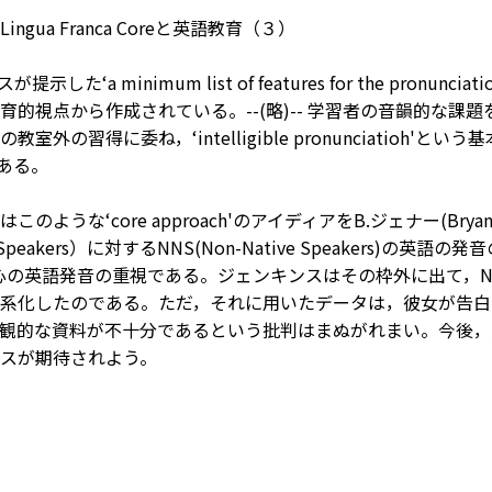
ngua Franca Coreと英語教育（３）
示した‘a minimum list of features for the pronunciati
育的視点から作成されている。--(略)-- 学習者の音韻的な
教室外の習得に委ね，‘intelligible pronunciatio
である。
このような‘core approach'のアイディアをB.ジェナー(Br
 Speakers）に対するNNS(Non-Native Speakers)の英語の
の英語発音の重視である。ジェンキンスはその枠外に出て，NNSとNNS
系化したのである。ただ，それに用いたデータは，彼女が告白
観的な資料が不十分であるという批判はまぬがれまい。今後，
スが期待されよう。