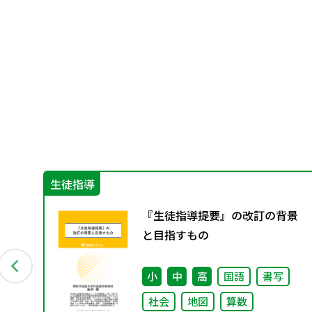
生徒指導
ン
『生徒指導提要』の改訂の背景
資料
と目指すもの
小
中
高
国語
書写
社会
地図
算数