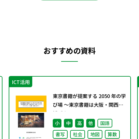
おすすめの資料
ICT活用
東京書籍が提案する 2050 年の学
び場 ～東京書籍は大阪・関西万
博「大阪ヘルスケア パビリオ
ン」に出展・協賛します～
小
中
高
他
国語
書写
社会
地図
算数