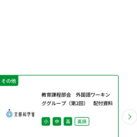
その他
学
教育課程部会 外国語ワーキン
ググループ（第2回） 配付資料
小
中
高
英語