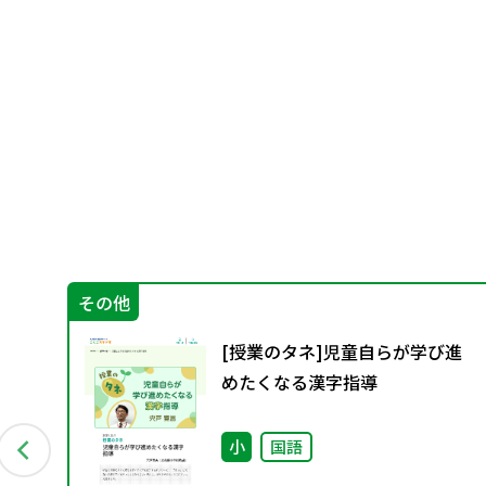
その他
す
[授業のタネ]児童自らが学び進
導
めたくなる漢字指導
小
国語