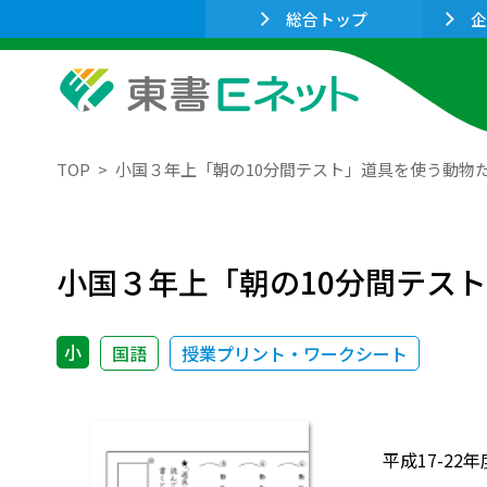
総合トップ
企
TOP
小国３年上「朝の10分間テスト」道具を使う動物
小国３年上「朝の10分間テス
小
国語
授業プリント・ワークシート
平成17-2