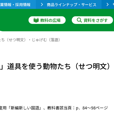
業情報・採用情報
商品ラインナップ・サービス
教科の広場
資料をさがす
たち（せつ明文）・じゅげむ（落語）
ト」道具を使う動物たち（せつ明文
2年度用「新編新しい国語」、教科書該当頁：p．84～98ページ