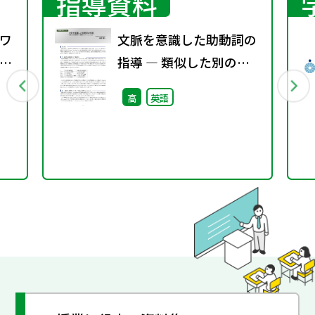
指導資料
ワ
文脈を意識した助動詞の
9
指導 ― 類似した別の表
現をもつ助動詞 will と
高
英語
can と must ―