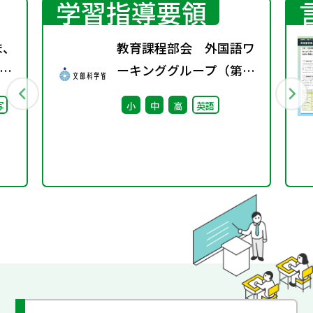
学習指導要領
ま、
教育課程部会 外国語ワ
ーキンググループ（第12
継
回） 配付資料
写
小
中
高
英語
た