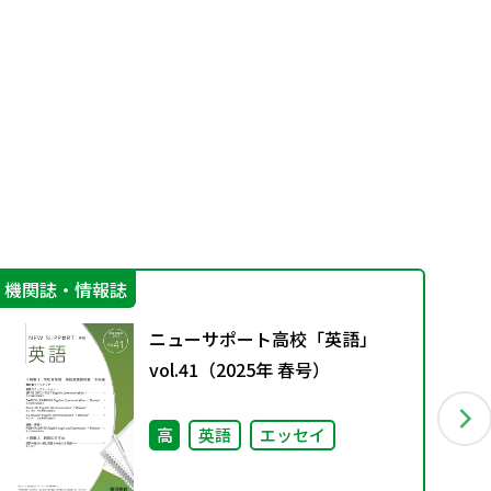
機関誌・情報誌
学
ニューサポート高校「英語」
vol.41（2025年 春号）
高
英語
エッセイ