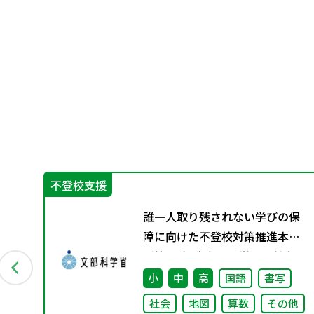
不登校支援
ン
誰一人取り残されない学びの保
資料
障に向けた不登校対策推進本部
（第4回）安心して学べる魅力あ
る学校づくりの推進に向けた方
小
中
高
国語
書写
向性等について議論
社会
地図
算数
その他