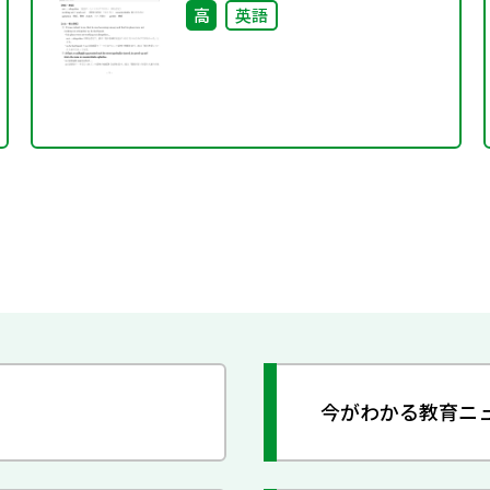
材としての活用―
高
英語
今がわかる教育ニ