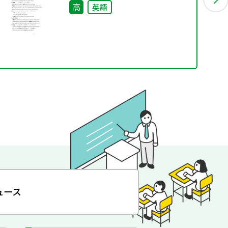
材としての活用―
高
英語
ュース