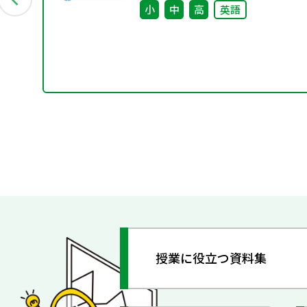
小
中
高
英語
授業に役立つ資料集