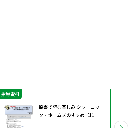
指導資料
学
原書で読む楽しみ シャーロッ
ク・ホームズのすすめ（11－
136①）―英文法と構文理解の教